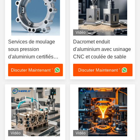
Vidéo
Services de moulage
Dacromet enduit
sous pression
d'aluminium avec usinage
d'aluminium certifiés
CNC et coulée de sable
ISO 9001 et IATF 16949
Discuter Maintenant '
Discuter Maintenant '
avec prise en charge
des formats de dessin
3D/CAO/DWG/STEP/PDF
Vidéo
Vidéo