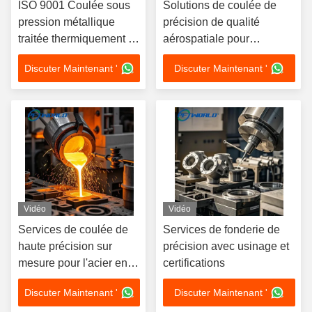
ISO 9001 Coulée sous
Solutions de coulée de
pression métallique
précision de qualité
traitée thermiquement /
aérospatiale pour
services de coulée pour
machines critiques
Discuter Maintenant '
Discuter Maintenant '
la fabrication
certifiées ISO 9001
d'équipements
médicaux
Vidéo
Vidéo
Services de coulée de
Services de fonderie de
haute précision sur
précision avec usinage et
mesure pour l'acier en
certifications
aluminium et le fer
Discuter Maintenant '
Discuter Maintenant '