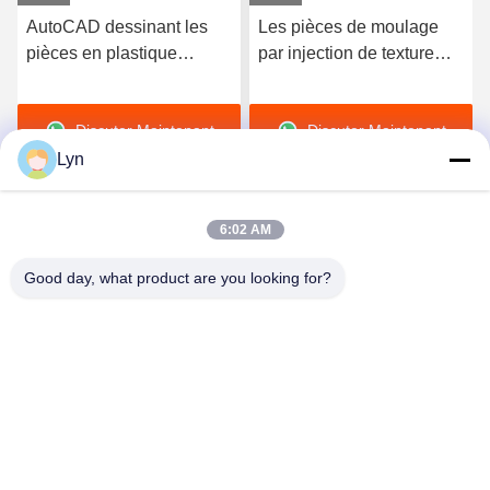
Les pièces de moulage
Moulage par injection en
par injection de texture
plastique médical en
d'ODM TUV ont givré les
nylon, moule simple
matériaux en plastique de
polonais de cavité
Discuter Maintenant
Discuter Maintenant
PA de pp
Lyn
6:02 AM
Good day, what product are you looking for?
Shenzhen Perfect Precision Product Co., Ltd.
lyn@7-swords.com
86-189-26459278
Bâtiment 49, parc industriel de Fumin, village de Pinghu,
ville de Pinghu, secteur de Longgang, ville de Shenzhen,
province du Guangdong, Chine