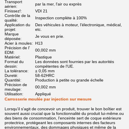
Transport
par la mer, l'air ou exprès
aérien:
Finissez!:
VDI 21
Contrôle de la
Inspection complète à 100%
qualité:
Application du
Des véhicules à moteur, l'électronique, médical,
projet:
etc.
Marque
Je vous en prie.
déposée:
Acier à moules:
H13
Précision de l'
00,002 mm
EDM:
Matériel:
Plastique
Format du
Les données sont fournies par les autorités
dessin:
compétentes de l'UE.
La tolérance:
± 0,05 mm
Dureté:
58-62HRC
Quantité:
Production à petite ou grande échelle
Précision de
00,002 mm
meulage:
Utilisation:
Appliqué
Carrosserie moulée par injection sur mesure
Lorsqu'il s'agit de concevoir un produit, trouver le bon boîtier est
souvent aussi crucial que la fonctionnalité du produit lui-même.ou
des biens de consommation, l'enceinte sert de coque extérieure
protectrice, protégeant les composants internes des facteurs
environnementaux, des dommages physiques et même de la