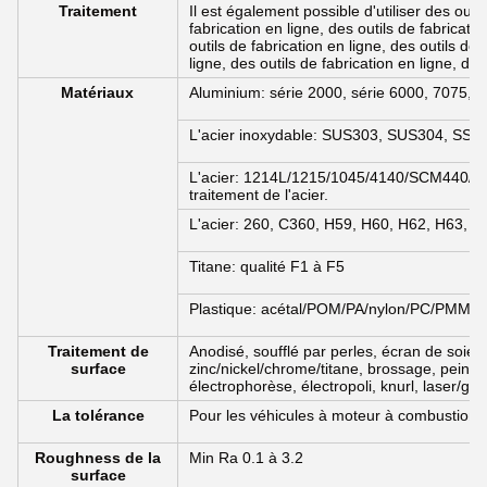
Traitement
Il est également possible d'utiliser des outil
fabrication en ligne, des outils de fabricatio
outils de fabrication en ligne, des outils de 
ligne, des outils de fabrication en ligne, des
Matériaux
Aluminium: série 2000, série 6000, 7075, 5
L'acier inoxydable: SUS303, SUS304, SS31
L'acier: 1214L/1215/1045/4140/SCM440/40CrM
traitement de l'acier.
L'acier: 260, C360, H59, H60, H62, H63, H
Titane: qualité F1 à F5
Plastique: acétal/POM/PA/nylon/PC/PMMA/
Traitement de
Anodisé, soufflé par perles, écran de soie
surface
zinc/nickel/chrome/titane, brossage, peintu
électrophorèse, électropoli, knurl, laser/grav
La tolérance
Pour les véhicules à moteur à combustion
Roughness de la
Min Ra 0.1 à 3.2
surface