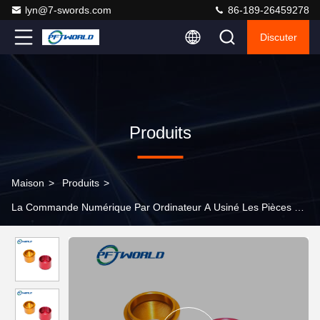
lyn@7-swords.com
86-189-26459278
Discuter
Produits
Maison
>
Produits
>
La Commande Numérique Par Ordinateur A Usiné Les Pièces En A
>
Pièces d'aviation d'avion de rechange en aluminium d'usinage
de commande numérique par ordinateur d'anodisation