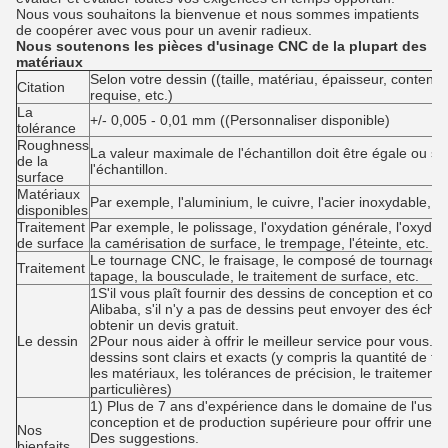
Nous vous souhaitons la bienvenue et nous sommes impatients
de coopérer avec vous pour un avenir radieux.
Nous soutenons les pièces d'usinage CNC de la plupart des
matériaux
Selon votre dessin ((taille, matériau, épaisseur, contenu
Citation
requise, etc.)
La
+/- 0,005 - 0,01 mm ((Personnaliser disponible)
tolérance
Roughness
La valeur maximale de l'échantillon doit être égale ou s
de la
l'échantillon.
surface
Matériaux
Par exemple, l'aluminium, le cuivre, l'acier inoxydable, le 
disponibles
Traitement
Par exemple, le polissage, l'oxydation générale, l'oxydat
de surface
la camérisation de surface, le trempage, l'éteinte, etc.
Le tournage CNC, le fraisage, le composé de tournage, le
Traitement
tapage, la bousculade, le traitement de surface, etc.
1S'il vous plaît fournir des dessins de conception et con
Alibaba, s'il n'y a pas de dessins peut envoyer des échan
obtenir un devis gratuit.
Le dessin
2Pour nous aider à offrir le meilleur service pour vous. S
dessins sont clairs et exacts (y compris la quantité de tr
les matériaux, les tolérances de précision, le traitement
particulières)
1) Plus de 7 ans d'expérience dans le domaine de l'usi
conception et de production supérieure pour offrir une mo
Nos
Des suggestions.
bienfaits