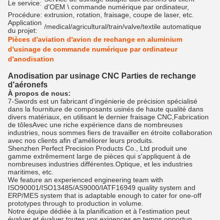
Le service:
d'OEM \ commande numérique par ordinateur,
Procédure:
extrusion, rotation, fraisage, coupe de laser, etc.
Application
/medical/agricultural/train/valve/textile automatique
du projet:
Pièces d'aviation d'avion de rechange en aluminium
d'usinage de commande numérique par ordinateur
d'anodisation
Anodisation par usinage CNC Parties de rechange
d'aéronefs
À propos de nous:
7-Swords est un fabricant d'ingénierie de précision spécialisé
dans la fourniture de composants usinés de haute qualité dans
divers matériaux, en utilisant le dernier fraisage CNC,Fabrication
de tôlesAvec une riche expérience dans de nombreuses
industries, nous sommes fiers de travailler en étroite collaboration
avec nos clients afin d'améliorer leurs produits.
Shenzhen Perfect Precision Products Co., Ltd produit une
gamme extrêmement large de pièces qui s'appliquent à de
nombreuses industries différentes.Optique, et les industries
maritimes, etc.
We feature an experienced engineering team with
ISO90001/ISO13485/AS9000/IATF16949 quality system and
ERP/MES system that is adaptable enough to cater for one-off
prototypes through to production in volume.
Notre équipe dédiée à la planification et à l'estimation peut
évaluer et évaluer toutes vos exigences en temps opportun.