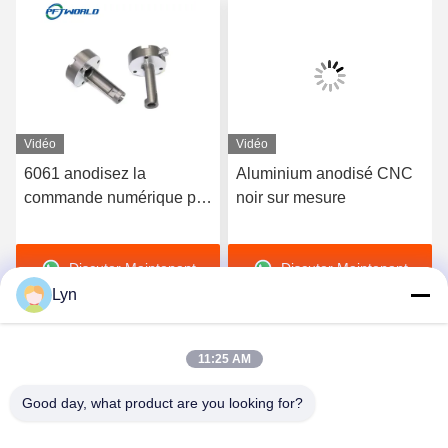
Vidéo
Vidéo
6061 anodisez la
Aluminium anodisé CNC
commande numérique par
noir sur mesure
ordinateur extérieure a
usiné les pièces en
Discuter Maintenant
Discuter Maintenant
aluminium 3D rapide a
imprimé le service
Lyn
11:25 AM
Good day, what product are you looking for?
Shenzhen Perfect Precision Product Co., Ltd.