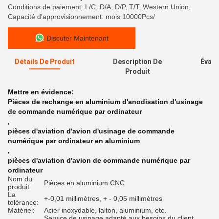
Conditions de paiement: L/C, D/A, D/P, T/T, Western Union,
Capacité d'approvisionnement: mois 10000Pcs/
Discuter Maintenant
Détails De Produit
Description De
Évalu
Produit
Mettre en évidence:
Pièces de rechange en aluminium d'anodisation d'usinage
de commande numérique par ordinateur
,
pièces d'aviation d'avion d'usinage de commande
numérique par ordinateur en aluminium
,
pièces d'aviation d'avion de commande numérique par
ordinateur
Nom du
Pièces en aluminium CNC
produit:
La
+-0,01 millimètres, + - 0,05 millimètres
tolérance:
Matériel:
Acier inoxydable, laiton, aluminium, etc.
Service de usinage adapté aux besoins du client