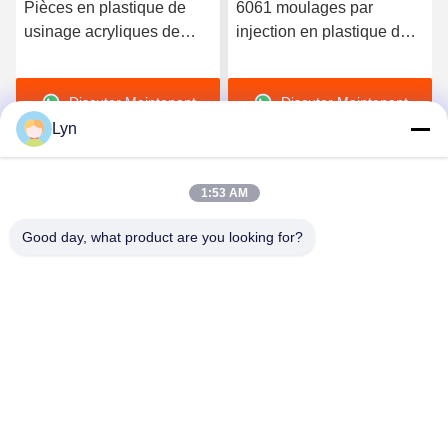
Pièces en plastique de
6061 moulages par
usinage acryliques de
injection en plastique de
COUP D'OEIL de POM
rotation de usinage en
100mm pour le degré de
aluminium des pièces
Discuter Maintenant
Discuter Maintenant
sécurité de meubles
7075CNC
Lyn
1:53 AM
Good day, what product are you looking for?
Shenzhen Perfect Precision Product Co., Ltd.
lyn@7-swords.com
86-189-26459278
Bâtiment 49, parc industriel de Fumin, village de Pinghu,
ville de Pinghu, secteur de Longgang, ville de Shenzhen,
province du Guangdong, Chine