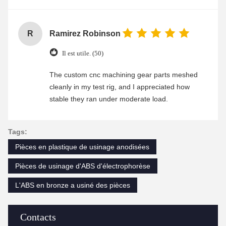
R
Ramirez Robinson
Il est utile. (50)
The custom cnc machining gear parts meshed
cleanly in my test rig, and I appreciated how
stable they ran under moderate load.
Tags:
Pièces en plastique de usinage anodisées
Pièces de usinage d'ABS d'électrophorèse
L'ABS en bronze a usiné des pièces
Contacts