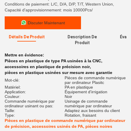
Conditions de paiement: L/C, D/A, D/P, T/T, Western Union,
Capacité d'approvisionnement: mois 10000Pcs/
Discuter Maintenant
Détails De Produit
Description De
Évalu
Produit
Mettre en évidence:
Pièces en plastique de type PA usinées à la CNC
,
accessoires en plastique de précision noir
,
pièces en plastique usinées sur mesure avec garantie
Pièces de commande numérique
Mot-clé:
par ordinateur Plasitc
Matériel:
PA en plastique
Application:
Équipement d'irrigation
Couleur:
Noir
Commande numérique par
Usinage de commande
ordinateur usinant ou pas:
numérique par ordinateur
Taille:
Adaptez aux besoins du client
Type:
Rotation, fraisant
Pièces en plastique de commande numérique par ordinateur
de précision, accessoires usinés de PA, pièces noires