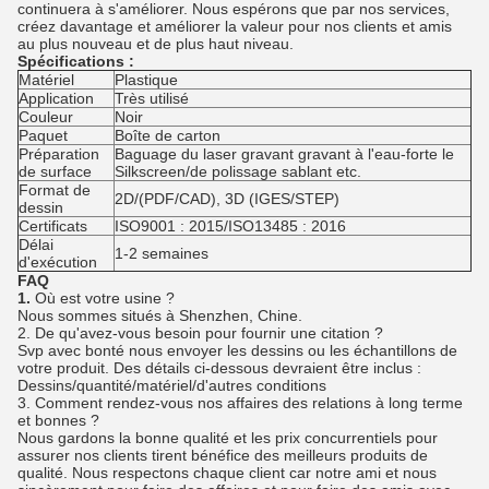
continuera à s'améliorer. Nous espérons que par nos services,
créez davantage et améliorer la valeur pour nos clients et amis
au plus nouveau et de plus haut niveau.
Spécifications :
Matériel
Plastique
Application
Très utilisé
Couleur
Noir
Paquet
Boîte de carton
Préparation
Baguage du laser gravant gravant à l'eau-forte le
de surface
Silkscreen/de polissage sablant etc.
Format de
2D/(PDF/CAD), 3D (IGES/STEP)
dessin
Certificats
ISO9001 : 2015/ISO13485 : 2016
Délai
1-2 semaines
d'exécution
FAQ
1.
Où est votre usine ?
Nous sommes situés à Shenzhen, Chine.
2.
De qu'avez-vous besoin pour fournir une citation ?
Svp avec bonté nous envoyer les dessins ou les échantillons de
votre produit. Des détails ci-dessous devraient être inclus :
Dessins/quantité/matériel/d'autres conditions
3.
Comment rendez-vous nos affaires des relations à long terme
et bonnes ?
Nous gardons la bonne qualité et les prix concurrentiels pour
assurer nos clients tirent bénéfice des meilleurs produits de
qualité. Nous respectons chaque client car notre ami et nous