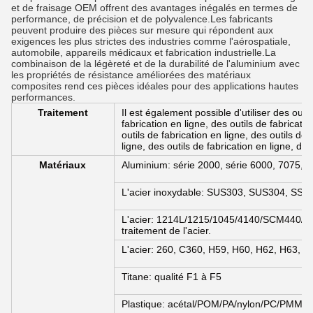
et de fraisage OEM offrent des avantages inégalés en termes de
performance, de précision et de polyvalence.Les fabricants
peuvent produire des pièces sur mesure qui répondent aux
exigences les plus strictes des industries comme l'aérospatiale,
automobile, appareils médicaux et fabrication industrielle.La
combinaison de la légèreté et de la durabilité de l'aluminium avec
les propriétés de résistance améliorées des matériaux
composites rend ces pièces idéales pour des applications hautes
performances.
Traitement
Il est également possible d'utiliser des outil
fabrication en ligne, des outils de fabricatio
outils de fabrication en ligne, des outils de 
ligne, des outils de fabrication en ligne, des
Matériaux
Aluminium: série 2000, série 6000, 7075, 5
L'acier inoxydable: SUS303, SUS304, SS31
L'acier: 1214L/1215/1045/4140/SCM440/40CrM
traitement de l'acier.
L'acier: 260, C360, H59, H60, H62, H63, H
Titane: qualité F1 à F5
Plastique: acétal/POM/PA/nylon/PC/PMMA/