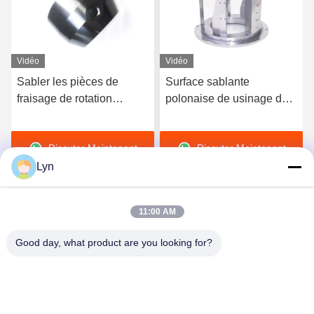
Vidéo
Vidéo
Surface sablante
Accessoires industriels
polonaise de usinage de
faits sur commande de
services petit en métal
pièces de fraisage de
mécanique de commande
rotation de commande
Discuter Maintenant
Discuter Maintenant
numérique par ordinateur
numérique par ordinateur
soufflées par perle
Lyn
11:00 AM
Good day, what product are you looking for?
Shenzhen Perfect Precision Product Co., Ltd.
lyn@7-swords.com
86-189-26459278