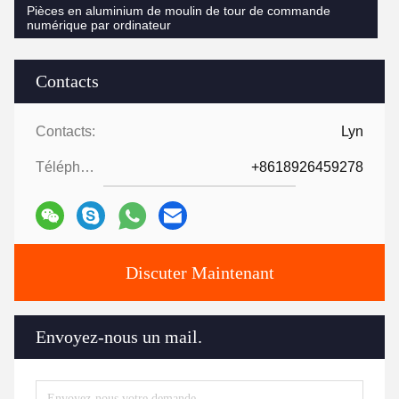
Pièces en aluminium de moulin de tour de commande
numérique par ordinateur
Contacts
Contacts:
Lyn
Téléphone ::
+8618926459278
Discuter Maintenant
Envoyez-nous un mail.