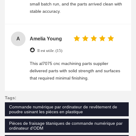
small batch run, and the parts arrived clean with
stable accuracy.
A
Amelia Young
Il est utile. (15)
This al7075 cnc machining parts supplier
delivered parts with solid strength and surfaces
that required minimal finishing.
Tags:
Commande numérique par ordinateur de revêtement de
poudre usinant les pièces en plastique
Pièces de fraisage titaniques de commande numérique par
ordinateur d'ODM