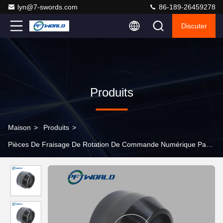
lyn@7-swords.com
86-189-26459278
Discuter
Produits
Maison
>
Produits
>
Pièces De Fraisage De Rotation De Commande Numérique Par Ord
>
Pièces composites en aluminium de tournage et de fraisage
de précision