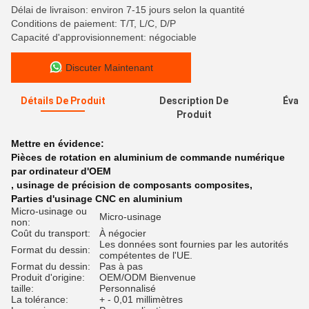
Délai de livraison: environ 7-15 jours selon la quantité
Conditions de paiement: T/T, L/C, D/P
Capacité d'approvisionnement: négociable
Discuter Maintenant
Détails De Produit
Description De
Évalu
Produit
Mettre en évidence:
Pièces de rotation en aluminium de commande numérique
par ordinateur d'OEM
,
usinage de précision de composants composites
,
Parties d'usinage CNC en aluminium
Micro-usinage ou
Micro-usinage
non:
Coût du transport:
À négocier
Les données sont fournies par les autorités
Format du dessin:
compétentes de l'UE.
Format du dessin:
Pas à pas
Produit d'origine:
OEM/ODM Bienvenue
taille:
Personnalisé
La tolérance:
+ - 0,01 millimètres