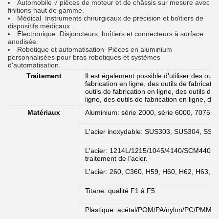
Automobile √ pièces de moteur et de châssis sur mesure avec
finitions haut de gamme.
Médical ️ Instruments chirurgicaux de précision et boîtiers de
dispositifs médicaux.
Électronique ️ Disjoncteurs, boîtiers et connecteurs à surface
anodisée.
Robotique et automatisation ️ Pièces en aluminium
personnalisées pour bras robotiques et systèmes
d'automatisation.
Traitement
Il est également possible d'utiliser des outil
fabrication en ligne, des outils de fabricatio
outils de fabrication en ligne, des outils de 
ligne, des outils de fabrication en ligne, des
Matériaux
Aluminium: série 2000, série 6000, 7075, 5
L'acier inoxydable: SUS303, SUS304, SS31
L'acier: 1214L/1215/1045/4140/SCM440/40CrM
traitement de l'acier.
L'acier: 260, C360, H59, H60, H62, H63, H
Titane: qualité F1 à F5
Plastique: acétal/POM/PA/nylon/PC/PMMA/