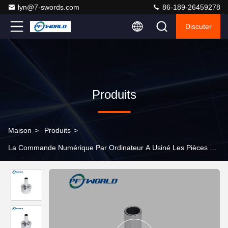
lyn@7-swords.com
86-189-26459278
Discuter
Produits
Maison
>
Produits
>
La Commande Numérique Par Ordinateur A Usiné Les Pièces En A
>
Parties usinées sur mesure en aluminium CNC de précision