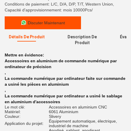
Conditions de paiement: L/C, D/A, D/P, T/T, Western Union,
Capacité d'approvisionnement: mois 10000Pcs/
Discuter Maintenant
Détails De Produit
Description De
Évalu
Produit
Mettre en évidence:
Accessoires en aluminium de commande numérique par
ordinateur de précision
,
La commande numérique par ordinateur faite sur commande
a usiné les pièces en aluminium
,
La commande numérique par ordinateur a usiné le sablage
en aluminium d'accessoires
Le mot clé:
Accessoires en aluminium CNC
Matériel:
6061 Aluminium
Couleur:
Slivery
Équipement automatique, électrique,
Application du projet:
industriel de machine
Anodisé, sablant, anodisant,