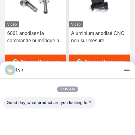
Vidéo
Vidéo
Aluminium anodisé CNC
Laser sablant fait sur
noir sur mesure
commande gravant le
fraisage de usinage de
service d'aluminium de
Discuter Maintenant
Discuter Maintenant
commande numérique par
ordinateur
Lyn
9:35 AM
Good day, what product are you looking for?
Shenzhen Perfect Precision Product Co., Ltd.
lyn@7-swords.com
86-189-26459278