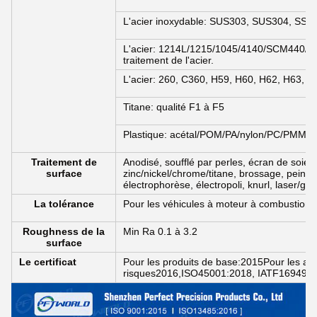
L'acier inoxydable: SUS303, SUS304, SS31
L'acier: 1214L/1215/1045/4140/SCM440/40CrM
traitement de l'acier.
L'acier: 260, C360, H59, H60, H62, H63, H
Titane: qualité F1 à F5
Plastique: acétal/POM/PA/nylon/PC/PMMA/
Traitement de
Anodisé, soufflé par perles, écran de soie
surface
zinc/nickel/chrome/titane, brossage, peintu
électrophorèse, électropoli, knurl, laser/grav
La tolérance
Pour les véhicules à moteur à combustion
Roughness de la
Min Ra 0.1 à 3.2
surface
Le certificat
Pour les produits de base:2015Pour les app
risques2016,ISO45001:2018, IATF16949: