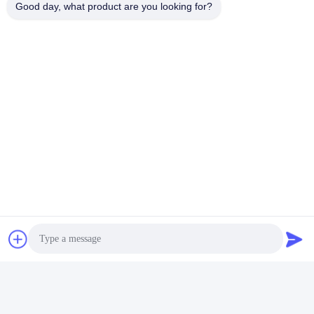
Good day, what product are you looking for?
Envoyez
Produits similaires
Vidéo
Vidéo
Surface d'oxyde noir en
Pièces de usinage de
tôle de pliage CNC
recourbement en métal de
commande numérique par