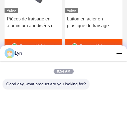
Vidéo
Vidéo
Pièces de fraisage en
Laiton en acier en
aluminium anodisées de
plastique de fraisage
commande numérique par
extérieur de pièces de
ordinateur
commande numérique par
Discuter Maintenant
Discuter Maintenant
ordinateur
d'électrophorèse pour
Lyn
électronique
8:54 AM
Good day, what product are you looking for?
Shenzhen Perfect Precision Product Co., Ltd.
lyn@7-swords.com
86-189-26459278
Bâtiment 49, parc industriel de Fumin, village de Pinghu,