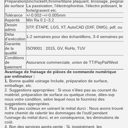
Préparation
zinc/nickel/Chrome/titane plaquant, brossage, peignant,
de surface
La passivation, l'électrophorèse, l'électro polissant, le m
forte/gravent etc.
Tolérance
+/-0.002~+/-0.005mm
Aspérité
Min Ra 0.1~3.2
Dessin
STP, ÉTAPE, LGS, XT, AutoCAD (DXF, DWG), pdf, ou éch
admis
Délai
1-2 semaines pour des échantillons, 3-4 semaines pour 
d'exécution
Garantie
de la
ISO9001 : 2015, GV, RoHs, TUV
qualité
Conditions
de
Assurance commerciale, union de TT/PayPal/West
paiement
Avantage de fraisage de pièces de commande numérique
par ordinateur :
1.
Bonne qualité usinage Include, préparation de surface,
emballage, etc.
2. Suggestions appropriées : Si vous n'êtes pas au courant du
matériel, préparation de surface ou quelque chose, dites-svp
nous votre condition, selon lequel nous te fournirez des
suggestions appropriées.
3. Plus peu coûteux en usinant le métal durci : Nous avons trouvé
notre chemin de ralentir les dommages de l'outil pendant
l'usinage du métal durci, et en conséquence, les diminutions de
coût.
4. Bon des services après-vente : Si, inopinément, les