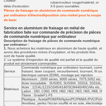
Couleur:
ruban/couleur rouge/matériel, or
délai d'exécution:
3-5 jours ouvrables
Pièces de fraisage en aluminium de commande numérique
par ordinateur d'électrodéposition zinc-nickel pour la coupe
de laser
Service en aluminium de fraisage en métal de
fabrication faite sur commande de précision de pièces
de commande numérique par ordinateur
Description de fraisage de pièces de commande numérique
par ordinateur :
1.
Nous achetons les matériaux en aluminium de haute qualité, et
avons des procédures mûres d'oxydation, et les produits finis
sont de haute qualité.
2. Le système d'inspection de qualité est parfait et la qualité du
produit est strictement commandée.
Commande numérique par ordinateur tournant, comman
Service
fraisant, laser coupant, recourbement, tournant, fil cou
électrique usinant (EDM), moulage par injection
Aluminium : 2000 séries, 6000 séries, 7075,5052 etc.
Acier inoxydable : SUS303, SUS304, SS316, SS316L, 1
Acier : 1214L/1215/1045/4140/SCM440/40CrMo etc.
Matériaux
Laiton : 260, C360, H59, H60, H62, H63, H65, H68, H70,
Titane : GradeF1-F5
Plastique : Acetal/POM/PA/Nylon/PC/PMMA /PVC/PU/Acr
Anodisez, perlez l'écran soufflé et en soie, électrodépos