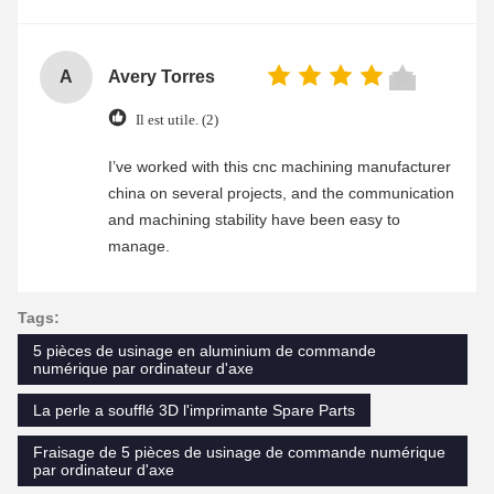
A
Avery Torres
Il est utile. (2)
I’ve worked with this cnc machining manufacturer
china on several projects, and the communication
and machining stability have been easy to
manage.
Tags:
5 pièces de usinage en aluminium de commande
numérique par ordinateur d'axe
La perle a soufflé 3D l'imprimante Spare Parts
Fraisage de 5 pièces de usinage de commande numérique
par ordinateur d'axe