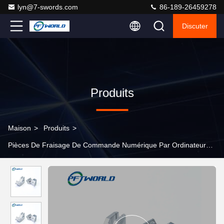
lyn@7-swords.com
86-189-26459278
Discuter
Produits
Maison
>
Produits
>
Pièces De Fraisage De Commande Numérique Par Ordinateur
>
Pièces de fraisage en aluminium de commande numérique
par ordinateur d'électrodéposition zinc-nickel pour la coupe de
laser