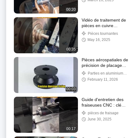
March 20, 2025
00:20
Vidéo de traitement de
pièces en cuivre
tournant CNC
Pièces tournantes
May 16, 2025
00:35
Pièces aérospatiales de
précision de placage
d'aluminium
Parties en aluminium
usinées à la CNC
February 11, 2026
00:03
Guide d'entretien des
fraiseuses CNC : clé
pour prolonger la durée
pièces de fraisage
de vie de l'équipement
June 30, 2025
00:17