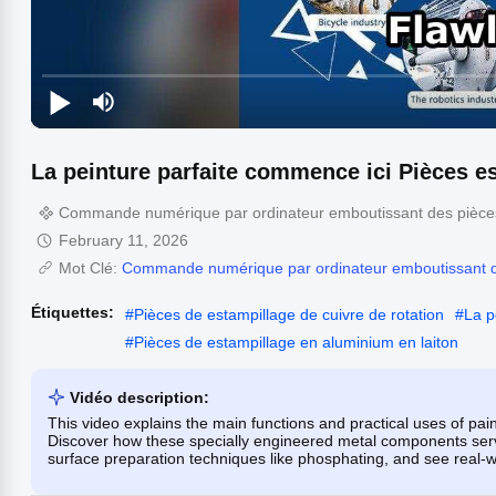
La peinture parfaite commence ici Pièces 
Commande numérique par ordinateur emboutissant des pièce
February 11, 2026
Mot Clé:
Commande numérique par ordinateur emboutissant d
Étiquettes:
#
Pièces de estampillage de cuivre de rotation
#
La p
#
Pièces de estampillage en aluminium en laiton
Vidéo description:
This video explains the main functions and practical uses of pain
Discover how these specially engineered metal components serve 
surface preparation techniques like phosphating, and see real-w