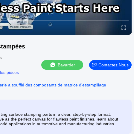
estampées
s
Bavarder
Contactez Nous
es pièces
erle a soufflé des composants de matrice d'estampillage
ting surface stamping parts in a clear, step-by-step format.
as the perfect canvas for flawless paint finishes, learn about
orld applications in automotive and manufacturing industries.