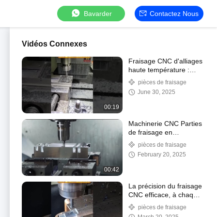
Bavarder
Contactez Nous
Vidéos Connexes
Fraisage CNC d'alliages
haute température :
usinage de matériaux
pièces de fraisage
en environnements
June 30, 2025
extrêmes
00:19
Machinerie CNC Parties
de fraisage en
aluminium
pièces de fraisage
February 20, 2025
00:42
La précision du fraisage
CNC efficace, à chaque
fois
pièces de fraisage