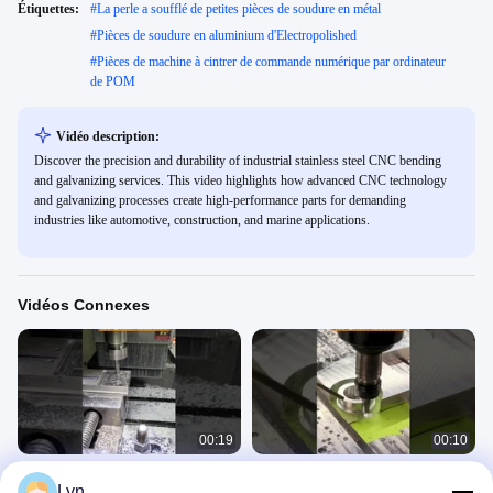
Étiquettes:
#
La perle a soufflé de petites pièces de soudure en métal
#
Pièces de soudure en aluminium d'Electropolished
#
Pièces de machine à cintrer de commande numérique par ordinateur
de POM
Vidéo description:
Discover the precision and durability of industrial stainless steel CNC bending
and galvanizing services. This video highlights how advanced CNC technology
and galvanizing processes create high-performance parts for demanding
industries like automotive, construction, and marine applications.
Vidéos Connexes
00:19
00:10
Fraisage CNC d'alliages haute
Fraisage CNC de matériaux
Lyn
température : usinage de matériaux
composites : exemples d'applications